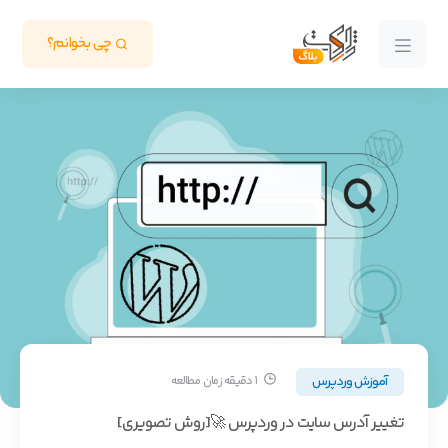
چی بخوانم؟
آموزش وردپرس
1 دقیقه زمان مطالعه
تغییر آدرس سایت در وردپرس 🚀[روش تصویری]