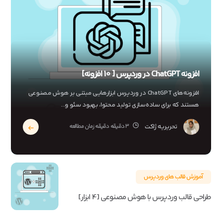
افزونه ChatGPT در وردپرس [ 10 افزونه]
افزونه‌های ChatGPT در وردپرس ابزارهایی مبتنی بر هوش مصنوعی
هستند که برای ساده‌سازی تولید محتوا، بهبود سئو و...
تحریریه ژاکت
3 دقیقه دقیقه زمان مطالعه
آموزش قالب های وردپرس
طراحی قالب وردپرس با هوش مصنوعی [4 ابزار]